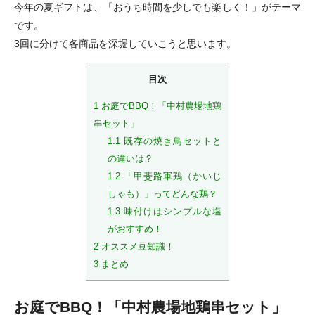
今年の夏ギフトは、「おうち時間を少しでも楽しく！」がテーマ
です。
3回に分けて各商品を深堀していこうと思います。
目次
1
お庭でBBQ！「中村農場地鶏
串セット」
1.1
既存の焼き鳥セットと
の違いは？
1.2
「甲斐路軍鶏（かいじ
しゃも）」ってどんな鶏？
1.3
味付けはシンプルな塩
がおすすめ！
2
オススメ豆知識！
3
まとめ
お庭でBBQ！「中村農場地鶏串セット」