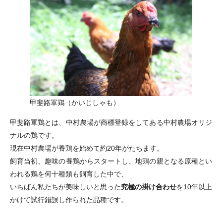
甲斐路軍鶏（かいじしゃも）
甲斐路軍鶏とは、中村農場が商標登録をしてある中村農場オリジ
ナルの鶏です。
現在中村農場が養鶏を始めて約20年がたちます。
飼育当初、趣味の養鶏からスタートし、地鶏の親となる原種とい
われる鶏を何十種類も飼育した中で、
いちばん私たちが美味しいと思った
究極の掛け合わせ
を10年以上
かけて試行錯誤し作られた品種です。